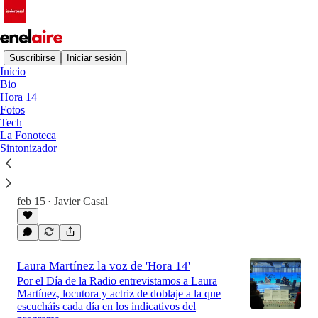
Suscribirse
Iniciar sesión
Inicio
Bio
Último
Lo mejor de
Hora 14
Fotos
Tech
La radio del apagón
La Fonoteca
Sintonizador
La SER estrena el docu en el que te contamos
cómo hicimos la radio ese día. Pendientes de la
calle y de un generador al que se le agotaba la
gasolina
feb 15
Javier Casal
•
18:26
Laura Martínez la voz de 'Hora 14'
Por el Día de la Radio entrevistamos a Laura
Martínez, locutora y actriz de doblaje a la que
escucháis cada día en los indicativos del