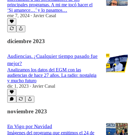
principales programas. A mi me tocó hacer el
‘Si amanece…’ y lo pasamos…
ene 7, 2024
Javier Casal
•
54:18
diciembre 2023
Audiencias. ¿Cualquier tiempo pasado fue
mejor?
Analizamos los datos del EGM con las
audiencias de hace 27 años. La radio: nostalgia
y mucho futuro
dic 1, 2023
Javier Casal
•
noviembre 2023
En Vigo por Navidad
Imágenes del programa que emitimos el 24 de