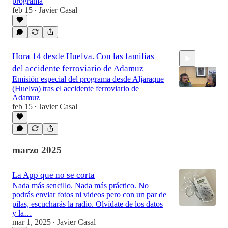
programa
feb 15
Javier Casal
•
Hora 14 desde Huelva. Con las familias
del accidente ferroviario de Adamuz
Emisión especial del programa desde Aljaraque
(Huelva) tras el accidente ferroviario de
Adamuz
feb 15
Javier Casal
•
30:30
marzo 2025
La App que no se corta
Nada más sencillo. Nada más práctico. No
podrás enviar fotos ni videos pero con un par de
pilas, escucharás la radio. Olvídate de los datos
y la…
mar 1, 2025
Javier Casal
•