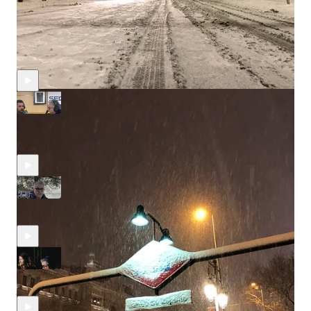
durante la noche que Filomena paralizó Madrid. Resumen de la
programación informativa emitido coincidiendo con el primer
aniversario de la gran nevada.
Episodios recientes
Hora 14 desde Huelva. Con las familias del accidente
ferroviario de Adamuz
feb 15
Javier Casal
•
Especial H14 Dana: En directo desde Sedaví
mar 1, 2025
Javier Casal
•
Hora 14 en Sant Jordi (2024)
jun 5, 2024
Javier Casal
•