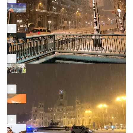
Si amanece nos vamos (2023)
ene 7, 2024
Javier Casal
•
🎄 ¡Qué bonita tradición! (2021)
nov 19, 2023
Javier Casal
•
La Ventana de la nueva Gran Vía (2018)
nov 19, 2023
Javier Casal
•
Promo 'Hora 14': El Mundo Today (2022)
nov 19, 2023
Javier Casal
•